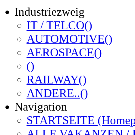
Industriezweig
IT / TELCO
()
AUTOMOTIVE
()
AEROSPACE
()
()
RAILWAY
()
ANDERE..
()
Navigation
STARTSEITE (Homep
ALLE VAKANZEN /