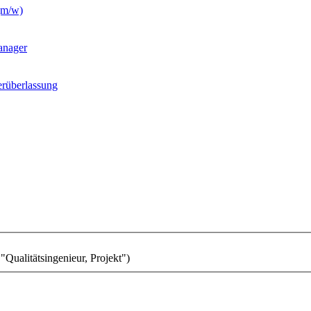
(m/w)
anager
erüberlassung
alitätsingenieur, Projekt")