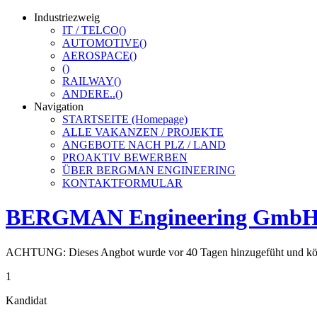
Industriezweig
IT / TELCO
()
AUTOMOTIVE
()
AEROSPACE
()
()
RAILWAY
()
ANDERE..
()
Navigation
STARTSEITE (Homepage)
ALLE VAKANZEN / PROJEKTE
ANGEBOTE NACH PLZ / LAND
PROAKTIV BEWERBEN
ÜBER BERGMAN ENGINEERING
KONTAKTFORMULAR
BERGMAN Engineering Gmb
ACHTUNG: Dieses Angbot wurde vor 40 Tagen hinzugefüht und könnt
1
Kandidat